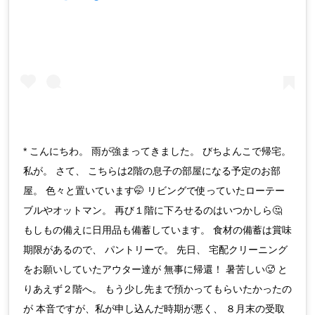
* こんにちわ。 雨が強まってきました。 びちよんこで帰宅。
私が。 さて、 こちらは2階の息子の部屋になる予定のお部
屋。 色々と置いています🤭 リビングで使っていたローテー
ブルやオットマン。 再び１階に下ろせるのはいつかしら🤔
もしもの備えに日用品も備蓄しています。 食材の備蓄は賞味
期限があるので、 パントリーで。 先日、 宅配クリーニング
をお願いしていたアウター達が 無事に帰還！ 暑苦しい🥵 と
りあえず２階へ。 もう少し先まで預かってもらいたかったの
が 本音ですが、私が申し込んだ時期が悪く、 ８月末の受取