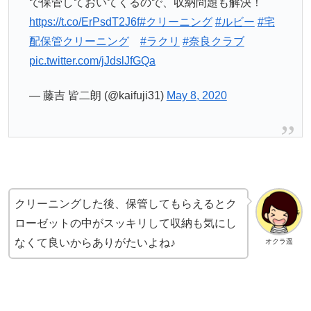
で保管しておいてくるので、収納問題も解決！
https://t.co/ErPsdT2J6f
#クリーニング
#ルビー
#宅
配保管クリーニング
#ラクリ
#奈良クラブ
pic.twitter.com/jJdslJfGQa
— 藤吉 皆二朗 (@kaifuji31)
May 8, 2020
クリーニングした後、保管してもらえるとク
ローゼットの中がスッキリして収納も気にし
なくて良いからありがたいよね♪
オクラ遥