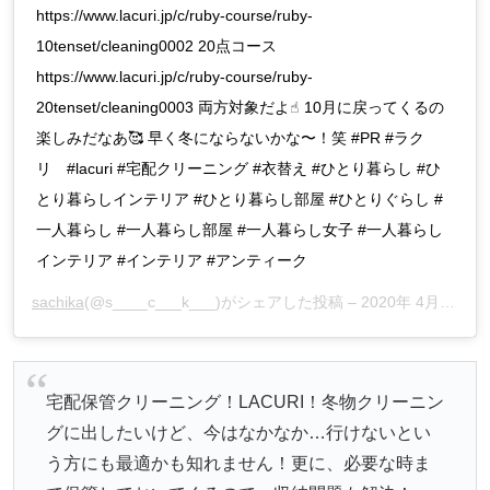
https://www.lacuri.jp/c/ruby-course/ruby-
10tenset/cleaning0002 20点コース
https://www.lacuri.jp/c/ruby-course/ruby-
20tenset/cleaning0003 両方対象だよ☝︎ 10月に戻ってくるの
楽しみだなあ🥰 早く冬にならないかな〜！笑 #PR #ラク
リ #lacuri #宅配クリーニング #衣替え #ひとり暮らし #ひ
とり暮らしインテリア #ひとり暮らし部屋 #ひとりぐらし #
一人暮らし #一人暮らし部屋 #一人暮らし女子 #一人暮らし
インテリア #インテリア #アンティーク
sachika
(@s____c___k___)がシェアした投稿 –
2020年 4月月27日午後7時35分PDT
宅配保管クリーニング！LACURI！冬物クリーニン
グに出したいけど、今はなかなか…行けないとい
う方にも最適かも知れません！更に、必要な時ま