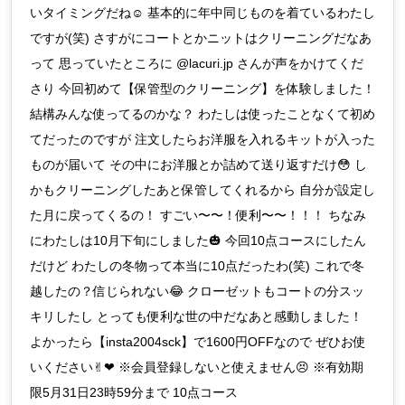
いタイミングだね☺️ 基本的に年中同じものを着ているわたし
ですが(笑) さすがにコートとかニットはクリーニングだなあ
って 思っていたところに @lacuri.jp さんが声をかけてくだ
さり 今回初めて【保管型のクリーニング】を体験しました！
結構みんな使ってるのかな？ わたしは使ったことなくて初め
てだったのですが 注文したらお洋服を入れるキットが入った
ものが届いて その中にお洋服とか詰めて送り返すだけ😳 し
かもクリーニングしたあと保管してくれるから 自分が設定し
た月に戻ってくるの！ すごい〜〜！便利〜〜！！！ ちなみ
にわたしは10月下旬にしました🎃 今回10点コースにしたん
だけど わたしの冬物って本当に10点だったわ(笑) これで冬
越したの？信じられない😂 クローゼットもコートの分スッ
キリしたし とっても便利な世の中だなあと感動しました！
よかったら【insta2004sck】で1600円OFFなので ぜひお使
いください✌︎❤︎ ※会員登録しないと使えません😣 ※有効期
限5月31日23時59分まで 10点コース