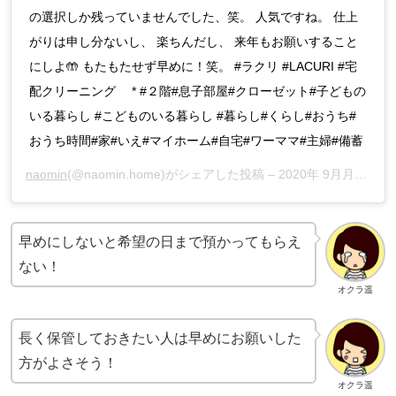
の選択しか残っていませんでした、笑。 人気ですね。 仕上
がりは申し分ないし、 楽ちんだし、 来年もお願いすること
にしよ🤲 もたもたせず早めに！笑。 #ラクリ #LACURI #宅
配クリーニング * #２階#息子部屋#クローゼット#子どもの
いる暮らし #こどものいる暮らし #暮らし#くらし#おうち#
おうち時間#家#いえ#マイホーム#自宅#ワーママ#主婦#備蓄
naomin
(@naomin.home)がシェアした投稿 –
2020年 9月月1日午後10時38分PDT
早めにしないと希望の日まで預かってもらえ
ない！
オクラ遥
長く保管しておきたい人は早めにお願いした
方がよさそう！
オクラ遥